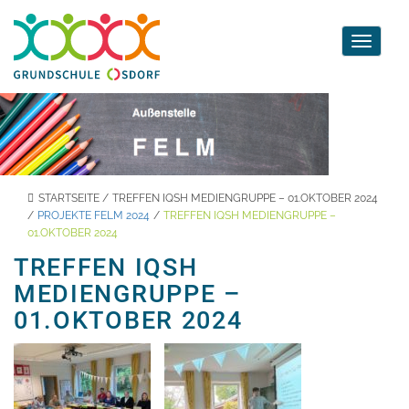
Toggle
navigati
STARTSEITE
/
TREFFEN IQSH MEDIENGRUPPE – 01.OKTOBER 2024
/
PROJEKTE FELM 2024
/
TREFFEN IQSH MEDIENGRUPPE –
01.OKTOBER 2024
TREFFEN IQSH
MEDIENGRUPPE –
01.OKTOBER 2024