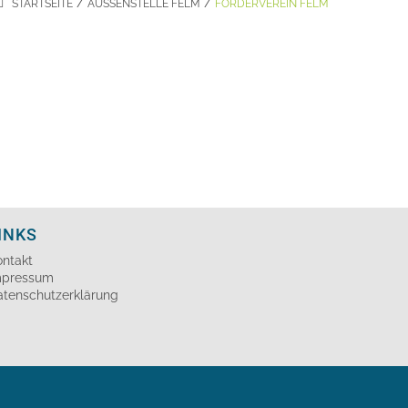
/
/
STARTSEITE
AUSSENSTELLE FELM
FÖRDERVEREIN FELM
INKS
ontakt
mpressum
atenschutzerklärung