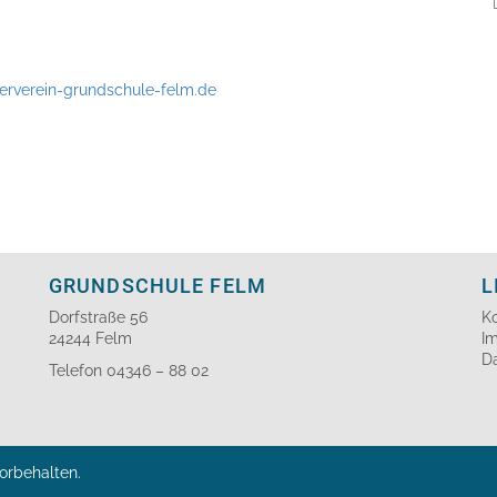
erverein-grundschule-felm.de
GRUNDSCHULE FELM
L
Dorfstraße 56
K
24244 Felm
I
D
Telefon 04346 – 88 02
orbehalten.