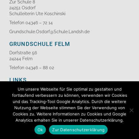
Zur Schule 8
24251 Osdorf
Schulleiterin Ute Koschinski
Telefon 04346 – 72 14
Grundschule.Osdorf@Schule.Landsh.de
GRUNDSCHULE FELM
Dorfstraße 56
24244 Felm
Telefon 04346 – 88 02
LINKS
Kontakt
Um unsere Webseite für Sie optimal zu gestalten und
Impressum
fortlaufend verbessern zu können, verwenden wir Cookies
Datenschutzerklärung
und das Tracking-Tool Google Analytics. Durch die weitere
Nutzung der Webseite stimmen Sie der Verwendung von
Cookies zu. Weitere Informationen zu Cookies und Google
Copyright © 2026 Grundschule Osdorf. Alle Rechte
vorbehalten.
Analytics erhalten Sie in unserer Datenschutzerklärung.
Ok
Zur Datenschutzerklärung