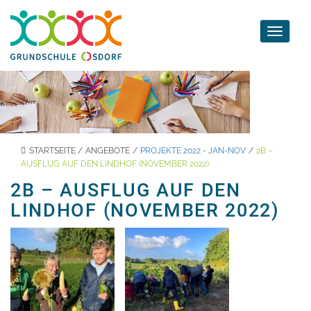
Toggle
navigati
STARTSEITE
/
ANGEBOTE
/
PROJEKTE 2022 - JAN-NOV
/
2B –
AUSFLUG AUF DEN LINDHOF (NOVEMBER 2022)
2B – AUSFLUG AUF DEN
LINDHOF (NOVEMBER 2022)