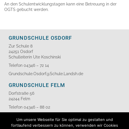
An den Schulentwicklungstagen kann eine Betreuung in der
OGTS gebucht werden.
GRUNDSCHULE OSDORF
Zur Schule 8
24251 Osdorf
Schulleiterin Ute Koschinski
Telefon 04346 – 72 14
Grundschule.Osdorf@Schule.Landsh.de
GRUNDSCHULE FELM
Dorfstraße 56
24244 Felm
Telefon 04346 – 88 02
LINKS
Um unsere Webseite für Sie optimal zu gestalten und
fortlaufend verbessern zu können, verwenden wir Cookies
Kontakt