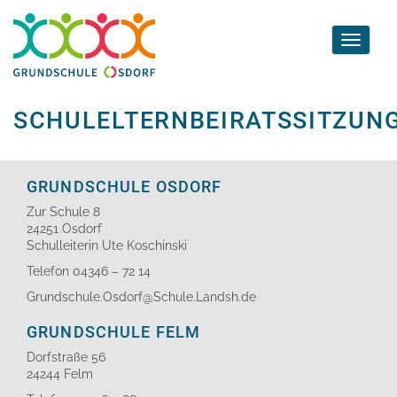
Toggle
navigati
SCHULELTERNBEIRATSSITZUN
GRUNDSCHULE OSDORF
Zur Schule 8
24251 Osdorf
Schulleiterin Ute Koschinski
Telefon 04346 – 72 14
Grundschule.Osdorf@Schule.Landsh.de
GRUNDSCHULE FELM
Dorfstraße 56
24244 Felm